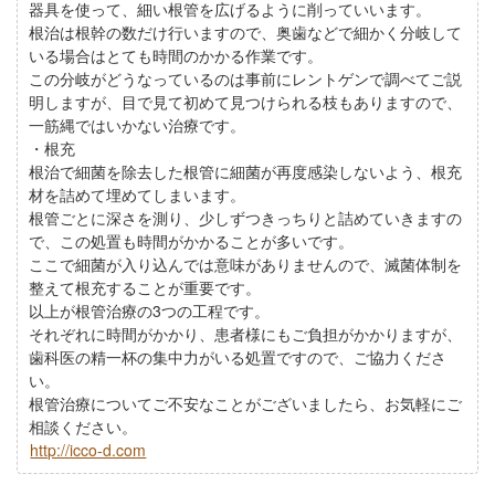
器具を使って、細い根管を広げるように削っていいます。
根治は根幹の数だけ行いますので、奥歯などで細かく分岐して
いる場合はとても時間のかかる作業です。
この分岐がどうなっているのは事前にレントゲンで調べてご説
明しますが、目で見て初めて見つけられる枝もありますので、
一筋縄ではいかない治療です。
・根充
根治で細菌を除去した根管に細菌が再度感染しないよう、根充
材を詰めて埋めてしまいます。
根管ごとに深さを測り、少しずつきっちりと詰めていきますの
で、この処置も時間がかかることが多いです。
ここで細菌が入り込んでは意味がありませんので、滅菌体制を
整えて根充することが重要です。
以上が根管治療の3つの工程です。
それぞれに時間がかかり、患者様にもご負担がかかりますが、
歯科医の精一杯の集中力がいる処置ですので、ご協力くださ
い。
根管治療についてご不安なことがございましたら、お気軽にご
相談ください。
http://icco-d.com