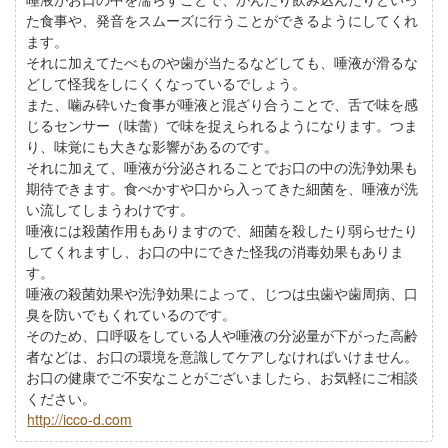
た食事や、発音をスムーズに行うことができるようにしてくれ
ます。
それに加えてたべものや歯が当たるなどしても、唾液が滑るな
どして怪我をしにくくなっているでしょう。
また、噛み砕いた食事が唾液と混ざり合うことで、舌で味を感
じるセンサー（味蕾）で味を捉えられるようになります。つま
り、味覚にも大きな影響があるのです。
それに加えて、唾液が分泌されることでお口の中の洗浄効果も
期待できます。食べかすや口から入ってきた細菌を、唾液が洗
い流してしまうわけです。
唾液には殺菌作用もありますので、細菌を殺したり弱らせたり
してくれますし、お口の中にできた怪我の消毒効果もありま
す。
唾液の殺菌効果や洗浄効果によって、じつは虫歯や歯周病、口
臭を防いでもくれているのです。
そのため、口呼吸をしている人や唾液の分泌量が下がった高齢
者などは、お口の環境を意識してケアしなければいけません。
お口の健康でご不安なことがございましたら、お気軽にご相談
ください。
http://icco-d.com