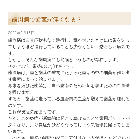
歯周病で歯茎が痒くなる？
2020年2月15日
歯周病は自覚症状もなく進行し、気が付いたときには歯を失っ
てしまうほど進行していることも少なくない、恐ろしい病気で
す。
しかし、そんな歯周病にも兆候というものが存在します。
その1つが、歯茎のむず痒さです。
歯周病は、歯と歯茎の隙間にたまった歯垢の中の細菌が作り出
す毒素によって始まります。
毒素を浴びた歯茎は、自己防衛のため細菌を殺すための白血球
を呼びます。
すると、歯茎に走っている血管内の血流が増えて歯茎が腫れる
のです。
これが炎症の始まりです。
ただ、この炎症が断続的に起こり続けることで歯周ポケットが
深くなり、より炎症がひどくなってしまう悪循環に陥ってしま
います。
このとき、最初の段階の炎症に気付けない人がほとんどですの