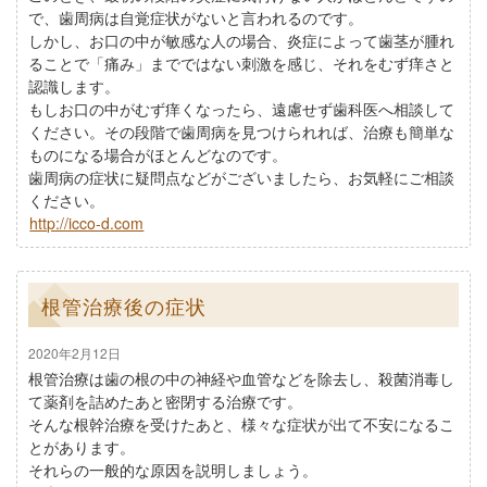
で、歯周病は自覚症状がないと言われるのです。
しかし、お口の中が敏感な人の場合、炎症によって歯茎が腫れ
ることで「痛み」までではない刺激を感じ、それをむず痒さと
認識します。
もしお口の中がむず痒くなったら、遠慮せず歯科医へ相談して
ください。その段階で歯周病を見つけられれば、治療も簡単な
ものになる場合がほとんどなのです。
歯周病の症状に疑問点などがございましたら、お気軽にご相談
ください。
http://icco-d.com
根管治療後の症状
2020年2月12日
根管治療は歯の根の中の神経や血管などを除去し、殺菌消毒し
て薬剤を詰めたあと密閉する治療です。
そんな根幹治療を受けたあと、様々な症状が出て不安になるこ
とがあります。
それらの一般的な原因を説明しましょう。