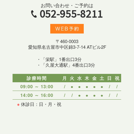
お問い合わせ・ご予約は
052-955-8211
〒460-0003
愛知県名古屋市中区錦3-7-14 ATビル2F
・「栄駅」1番出口3分
・「久屋大通駅」4番出口3分
診療時間
月
火
水
木
金
土
日
祝
09:00 ～ 13:00
/
●
●
●
●
●
/
/
14:00 ～ 16:00
/
/
●
●
●
●
/
/
※
休診日：日・月・祝