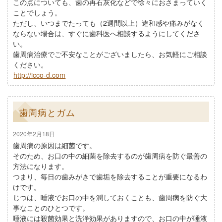
この点についても、歯の再石灰化などで徐々におさまっていく
ことでしょう。
ただし、いつまでたっても（2週間以上）違和感や痛みがなく
ならない場合は、すぐに歯科医へ相談するようにしてくださ
い。
歯周病治療でご不安なことがございましたら、お気軽にご相談
ください。
http://icco-d.com
歯周病とガム
2020年2月18日
歯周病の原因は細菌です。
そのため、お口の中の細菌を除去するのが歯周病を防ぐ最善の
方法になります。
つまり、毎日の歯みがきで歯垢を除去することが重要になるわ
けです。
じつは、唾液でお口の中を潤しておくことも、歯周病を防ぐ大
事なことのひとつです。
唾液には殺菌効果と洗浄効果がありますので、お口の中が唾液