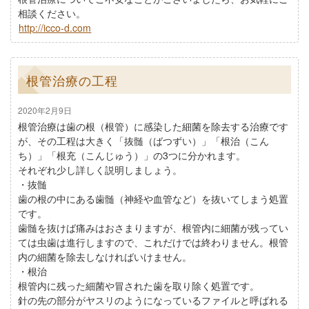
相談ください。
http://icco-d.com
根管治療の工程
2020年2月9日
根管治療は歯の根（根管）に感染した細菌を除去する治療です
が、その工程は大きく「抜髄（ばつずい）」「根治（こん
ち）」「根充（こんじゅう）」の3つに分かれます。
それぞれ少し詳しく説明しましょう。
・抜髄
歯の根の中にある歯髄（神経や血管など）を抜いてしまう処置
です。
歯髄を抜けば痛みはおさまりますが、根管内に細菌が残ってい
ては虫歯は進行しますので、これだけでは終わりません。根管
内の細菌を除去しなければいけません。
・根治
根管内に残った細菌や冒された歯を取り除く処置です。
針の先の部分がヤスリのようになっているファイルと呼ばれる