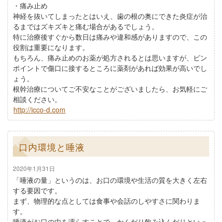
・痛み止め
神経を抜いてしまったとはいえ、歯の根の奥にできた炎症が治
るまではズキズキと痛む場合があるでしょう。
特に治療後すぐから数日は痛みや違和感がありますので、この
役割は重要になります。
もちろん、痛み止めのお薬が処方されるとは思いますが、ピン
ポイントで傷口に接するところに薬剤があれば効果が高いでし
ょう。
根幹治療についてご不安なことがございましたら、お気軽にご
相談ください。
http://icco-d.com
口内環境と唾液
2020年1月31日
「唾液の量」というのは、お口の環境や生活の質を大きく左右
する要因です。
まず、物理的な点としては食事や会話のしやすさに関わりま
す。
唾液がお口の中を濡らすことで、かんだり飲み込んだりといっ