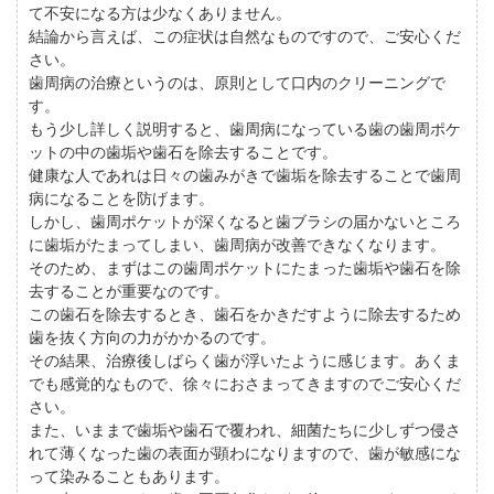
て不安になる方は少なくありません。
結論から言えば、この症状は自然なものですので、ご安心くだ
さい。
歯周病の治療というのは、原則として口内のクリーニングで
す。
もう少し詳しく説明すると、歯周病になっている歯の歯周ポケ
ットの中の歯垢や歯石を除去することです。
健康な人であれは日々の歯みがきで歯垢を除去することで歯周
病になることを防げます。
しかし、歯周ポケットが深くなると歯ブラシの届かないところ
に歯垢がたまってしまい、歯周病が改善できなくなります。
そのため、まずはこの歯周ポケットにたまった歯垢や歯石を除
去することが重要なのです。
この歯石を除去するとき、歯石をかきだすように除去するため
歯を抜く方向の力がかかるのです。
その結果、治療後しばらく歯が浮いたように感じます。あくま
でも感覚的なもので、徐々におさまってきますのでご安心くだ
さい。
また、いままで歯垢や歯石で覆われ、細菌たちに少しずつ侵さ
れて薄くなった歯の表面が顕わになりますので、歯が敏感にな
って染みることもあります。